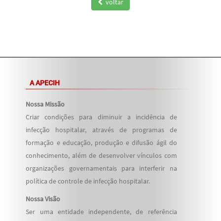
voltar
A APECIH
Nossa Missão
Criar condições para diminuir a incidência de
infecção hospitalar, através de programas de
formação e educação, produção e difusão ágil do
conhecimento, além de desenvolver vínculos com
organizações governamentais para interferir na
política de controle de infecção hospitalar.
Nossa Visão
Ser uma entidade independente, de referência