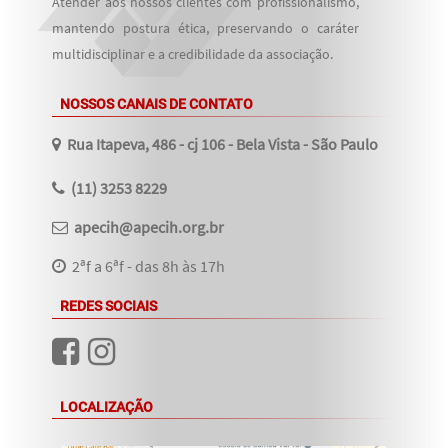
Atender aos nossos clientes com profissionalismo,
mantendo postura ética, preservando o caráter
multidisciplinar e a credibilidade da associação.
NOSSOS CANAIS DE CONTATO
Rua Itapeva, 486 - cj 106 - Bela Vista - São Paulo
(11) 3253 8229
apecih@apecih.org.br
2ªf a 6ªf - das 8h às 17h
REDES SOCIAIS
LOCALIZAÇÃO