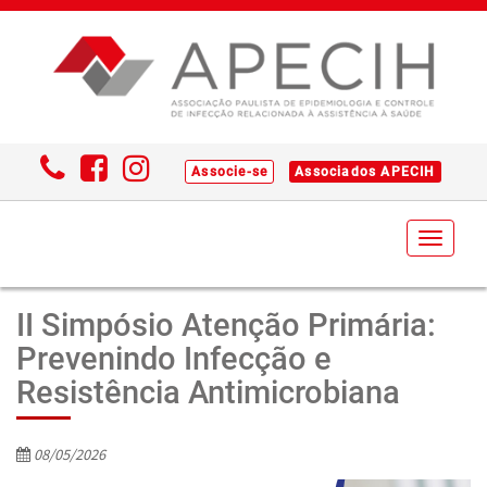
Associe-se
Associados APECIH
Toggl
naviga
II Simpósio Atenção Primária:
Prevenindo Infecção e
Resistência Antimicrobiana
08/05/2026