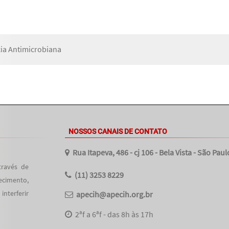
cia Antimicrobiana
NOSSOS CANAIS DE CONTATO
Rua Itapeva, 486 - cj 106 - Bela Vista - São Paul
través de
(11) 3253 8229
ecimento,
nterferir
apecih@apecih.org.br
2ªf a 6ªf - das 8h às 17h